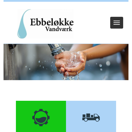
Log ind
Toggle
navigat